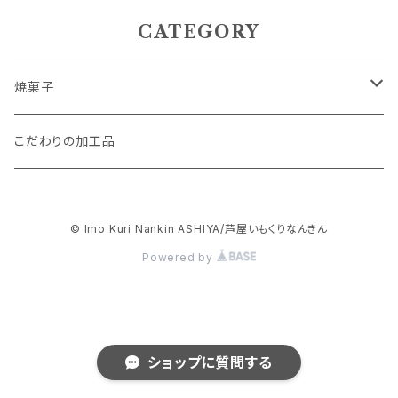
CATEGORY
焼菓子
パウンドケーキ
こだわりの加工品
抹茶スイーツ
© Imo Kuri Nankin ASHIYA/芦屋いもくりなんきん
フィナンシェ
Powered by
アソートセット
スイートポテト
ショップに質問する