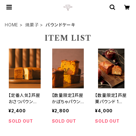
HOME
焼菓子
パウンドケーキ
ITEM LIST
【定番人気】芦屋
【数量限定】芦屋
【数量限定】芦屋
おさつパウン
かぼちゃパウン
栗パウンド 1
ド 1本 保存
ド 1本 保存
本 約430ｇ イ
¥2,400
¥2,800
¥4,000
料香料不使用
量・香料不使用
タリア産の栗16
個使用！ 保存料
SOLD OUT
SOLD OUT
SOLD OUT
香料不使用