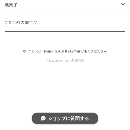
焼菓子
パウンドケーキ
こだわりの加工品
抹茶スイーツ
© Imo Kuri Nankin ASHIYA/芦屋いもくりなんきん
フィナンシェ
Powered by
アソートセット
スイートポテト
季節限定商品
ショップに質問する