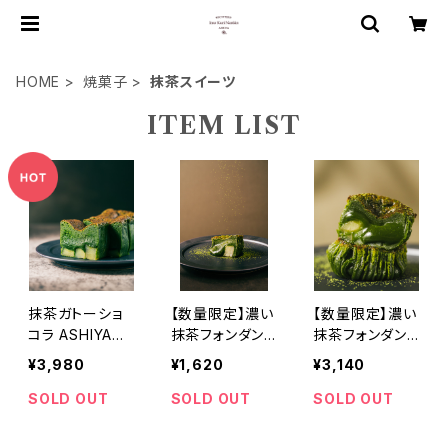
HOME
焼菓子
抹茶スイーツ
ITEM LIST
抹茶ガトーショ
【数量限定】濃い
【数量限定】濃い
コラ ASHIYA
抹茶フォンダン
抹茶フォンダン
–堀井七茗園 宇
ショコラ 4個
ショコラ 8個
¥3,980
¥1,620
¥3,140
治抹茶使用–
入 保存料香料
入 保存料香料
不使用
不使用
SOLD OUT
SOLD OUT
SOLD OUT