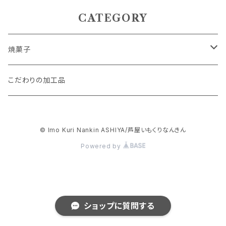
CATEGORY
焼菓子
パウンドケーキ
こだわりの加工品
抹茶スイーツ
© Imo Kuri Nankin ASHIYA/芦屋いもくりなんきん
フィナンシェ
Powered by
アソートセット
スイートポテト
ショップに質問する