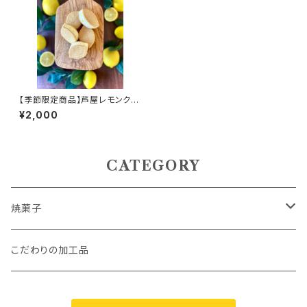
【季節限定商品】芦屋レモンクリ
ームバターサンド ５個セット
¥2,000
CATEGORY
焼菓子
パウンドケーキ
こだわりの加工品
抹茶スイーツ