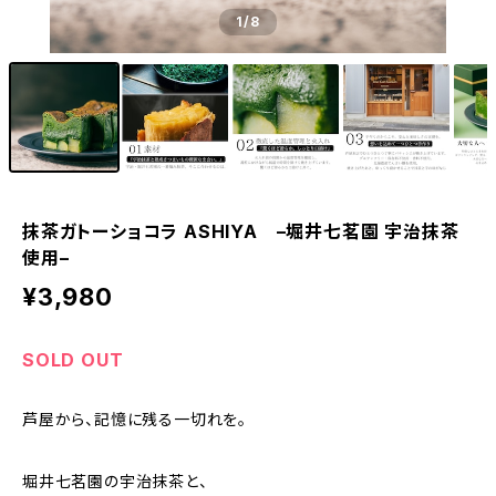
1
/8
抹茶ガトーショコラ ASHIYA –堀井七茗園 宇治抹茶
使用–
¥3,980
SOLD OUT
芦屋から、記憶に残る一切れを。
堀井七茗園の宇治抹茶と、