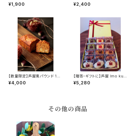
コラマドレーヌ 6個入り
ド 1本 保存料香料不使
¥1,900
¥2,400
用
【数量限定】芦屋栗パウンド 1
【贈答・ギフトに】芦屋 Imo kuri
本 約430ｇ イタリア産の栗16
Nankin プレミアム 7種15個セ
¥4,000
¥5,280
個使用！ 保存料香料不使用
ット 保存料香料不使用
その他の商品