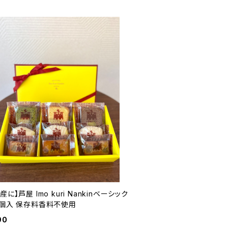
産に】芦屋 Imo kuri Nankinベーシック
9個入 保存料香料不使用
90