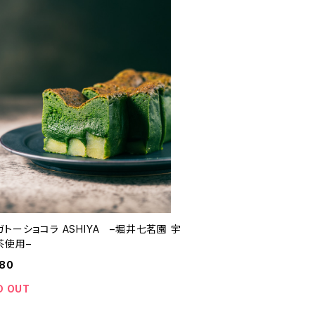
トーショコラ ASHIYA –堀井七茗園 宇
茶使用–
980
D OUT