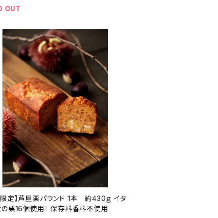
D OUT
限定】芦屋栗パウンド 1本 約430ｇ イタ
産の栗16個使用！ 保存料香料不使用