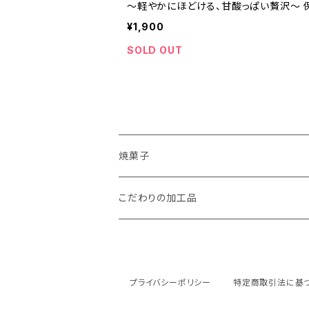
～軽やかにほどける、甘酸っぱい贅沢～ 
香料不使用
¥1,900
SOLD OUT
焼菓子
パウンドケーキ
こだわりの加工品
抹茶スイーツ
フィナンシェ
プライバシーポリシー
特定商取引法に基