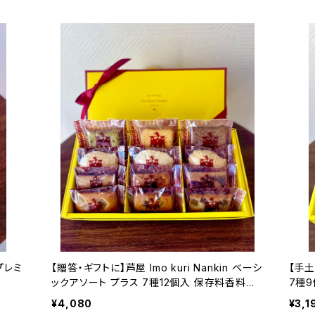
 プレミ
【贈答・ギフトに】芦屋 Imo kuri Nankin ベーシ
【手土
ックアソート プラス 7種12個入 保存料香料不
7種
使用
¥4,080
¥3,1