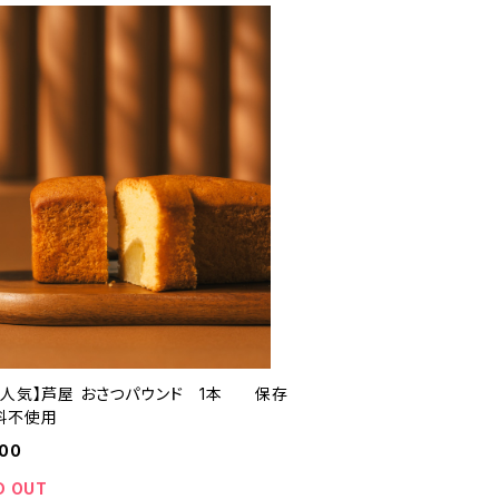
番人気】芦屋 おさつパウンド 1本 保存
料不使用
400
D OUT