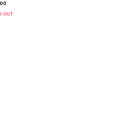
000
D OUT