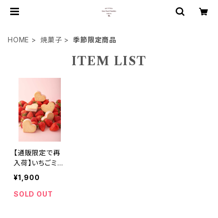
HOME
焼菓子
季節限定商品
ITEM LIST
【通販限定で再
入荷】いちごミル
クバターサンド
¥1,900
～軽やかにほど
ける、甘酸っぱい
SOLD OUT
贅沢～ 保存料
香料不使用