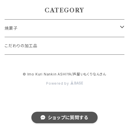
CATEGORY
焼菓子
パウンドケーキ
こだわりの加工品
抹茶スイーツ
© Imo Kuri Nankin ASHIYA/芦屋いもくりなんきん
フィナンシェ
Powered by
アソートセット
スイートポテト
ショップに質問する