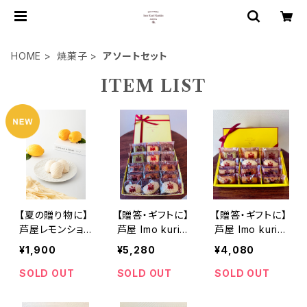
HOME
焼菓子
アソートセット
ITEM LIST
【夏の贈り物に】
【贈答・ギフトに】
【贈答・ギフトに】
芦屋レモンショ
芦屋 Imo kuri
芦屋 Imo kuri
コラマドレーヌ
Nankin プレミ
Nankin ベーシ
¥1,900
¥5,280
¥4,080
6個入り
アム 7種15個セ
ックアソート プ
ット 保存料香料
ラス 7種12個入
SOLD OUT
SOLD OUT
SOLD OUT
不使用
保存料香料不使
用