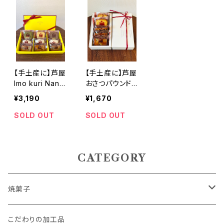
【手土産に】芦屋
【手土産に】芦屋
Imo kuri Nanki
おさつパウンド＆
nベーシック 7
フィナンシェアソ
¥3,190
¥1,670
種9個入 保存料
ート 4種5個セッ
香料不使用
ト 保存料香料不
SOLD OUT
SOLD OUT
使用
CATEGORY
焼菓子
パウンドケーキ
こだわりの加工品