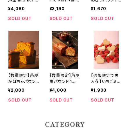
Nankin ベーシ
nベーシック 7
フィナンシェアソ
¥4,080
¥3,190
¥1,670
ックアソート プ
種9個入 保存料
ート 4種5個セッ
ラス 7種12個入
香料不使用
ト 保存料香料不
SOLD OUT
SOLD OUT
SOLD OUT
保存料香料不使
使用
用
【数量限定】芦屋
【数量限定】芦屋
【通販限定で再
かぼちゃパウン
栗パウンド 1
入荷】いちごミル
ド 1本 保存
本 約430ｇ イ
クバターサンド
¥2,800
¥4,000
¥1,900
量・香料不使用
タリア産の栗16
～軽やかにほど
個使用！ 保存料
ける、甘酸っぱい
SOLD OUT
SOLD OUT
SOLD OUT
香料不使用
贅沢～ 保存料
香料不使用
CATEGORY