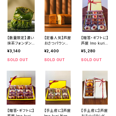
【数量限定】濃い
【定番人気】芦屋
【贈答・ギフトに】
抹茶フォンダン
おさつパウン
芦屋 Imo kuri
ショコラ 8個
ド 1本 保存
Nankin プレミ
¥3,140
¥2,400
¥5,280
入 保存料香料
料香料不使用
アム 7種15個セ
不使用
ット 保存料香料
SOLD OUT
SOLD OUT
SOLD OUT
不使用
【贈答・ギフトに】
【手土産に】芦屋
【手土産に】芦屋
芦屋 Imo kuri
Imo kuri Nanki
おさつパウンド＆