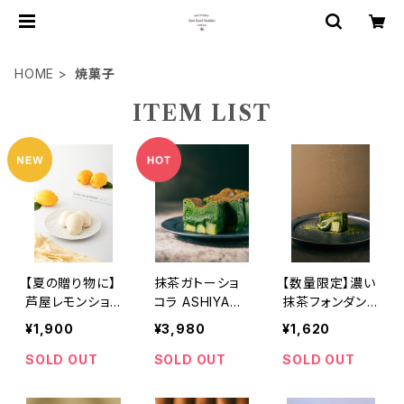
HOME
焼菓子
ITEM LIST
【夏の贈り物に】
抹茶ガトーショ
【数量限定】濃い
芦屋レモンショ
コラ ASHIYA
抹茶フォンダン
コラマドレーヌ
–堀井七茗園 宇
ショコラ 4個
¥1,900
¥3,980
¥1,620
6個入り
治抹茶使用–
入 保存料香料
不使用
SOLD OUT
SOLD OUT
SOLD OUT